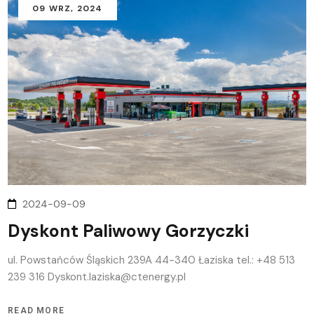
09
WRZ
, 2024
2024-09-09
Dyskont Paliwowy Gorzyczki
ul. Powstańców Śląskich 239A 44-340 Łaziska tel.: +48 513
239 316 Dyskont.laziska@ctenergy.pl
READ MORE