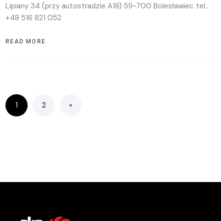
Lipiany 34 (przy autostradzie A18) 59-700 Bolesławiec tel.:
+48 516 821 052
READ MORE
1
2
»