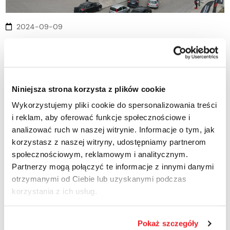
2024-09-09
Dyskont Paliwowy Ostrów
Wielkopolski
ul. Kaliska 109 63-400 Ostrów Wielkopolski tel.: +48 797 067
Niniejsza strona korzysta z plików cookie
004 Dyskont.ostrow@ctenergy.pl
Wykorzystujemy pliki cookie do spersonalizowania treści
i reklam, aby oferować funkcje społecznościowe i
READ MORE
analizować ruch w naszej witrynie. Informacje o tym, jak
korzystasz z naszej witryny, udostępniamy partnerom
społecznościowym, reklamowym i analitycznym.
Partnerzy mogą połączyć te informacje z innymi danymi
09
WRZ
, 2024
otrzymanymi od Ciebie lub uzyskanymi podczas
korzystania z ich usług.
Pokaż szczegóły