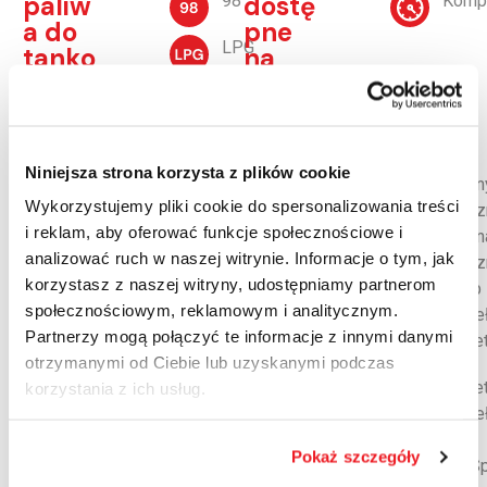
paliw
dostę
98
Komp
a do
pne
LPG
tanko
na
wani
lokali
ON
a
zacji
Niniejsza strona korzysta z plików cookie
Obsł
Doda
DKV
Kabin
ugiw
tkow
Wykorzystujemy pliki cookie do spersonalizowania treści
prys
E100
ane
e
i reklam, aby oferować funkcje społecznościowe i
Kabin
Dyskont
karty
usług
analizować ruch w naszej witrynie. Informacje o tym, jak
prysz
Paliwow
floto
i
korzystasz z naszej witryny, udostępniamy partnerom
y
osób
we
społecznościowym, reklamowym i analitycznym.
niepe
OnTurtle
Partnerzy mogą połączyć te informacje z innymi danymi
Toale
EUROWA
otrzymanymi od Ciebie lub uzyskanymi podczas
G
Toale
korzystania z ich usług.
Andamur
niepe
CRT
WiFi
Partner
Pokaż szczegóły
HotS
UTA