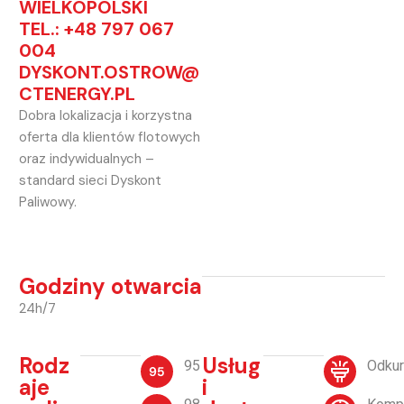
WIELKOPOLSKI
TEL.: +48 797 067
004
DYSKONT.OSTROW@
CTENERGY.PL
Dobra lokalizacja i korzystna
oferta dla klientów flotowych
oraz indywidualnych –
standard sieci Dyskont
Paliwowy.
Godziny otwarcia
24h/7
Rodz
Usług
95
Odku
aje
i