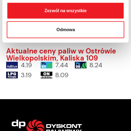
Zezwól na wszystkie
Regulamin parkingu
Pobierz
Odmowa
Aktualne ceny paliw w Ostrówie
Wielkopolskim, Kaliska 109
4.19
7.44
8.24
3.19
8.09