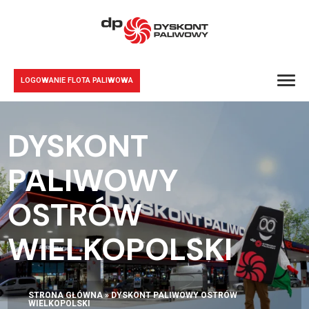
LOGOWANIE FLOTA PALIWOWA
DYSKONT
PALIWOWY
OSTRÓW
WIELKOPOLSKI
STRONA GŁÓWNA
»
DYSKONT PALIWOWY OSTRÓW
WIELKOPOLSKI