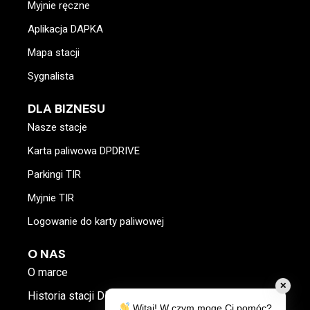
Myjnie ręczne
Aplikacja DAPKA
Mapa stacji
Sygnalista
DLA BIZNESU
Nasze stacje
Karta paliwowa DPDRIVE
Parkingi TIR
Myjnie TIR
Logowanie do karty paliwowej
O NAS
O marce
✕
Historia stacji DP
Witaj! W czym mogę Ci pomóc?