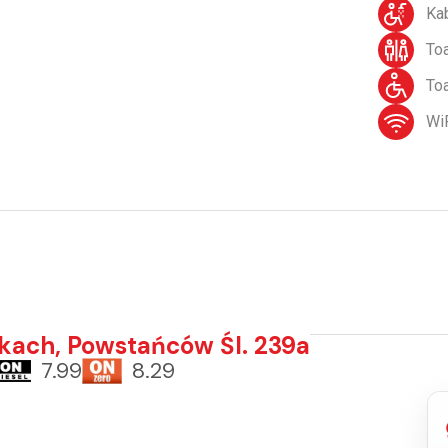
Ka
Toa
To
Wi
kach, Powstańców Śl. 239a
7.99
8.29