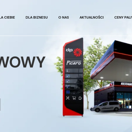
LA CIEBIE
DLA BIZNESU
O NAS
AKTUALNOŚCI
CENY PAL
IWOWY