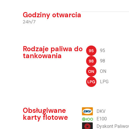
Godziny otwarcia
24h/7
Rodzaje paliwa do
95
tankowania
98
ON
LPG
Obsługiwane
DKV
karty flotowe
E100
Dyskont Paliw