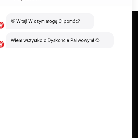
BIZNESU
O NAS
stacje
O marce
paliwowa
Historia stacji
VE
DP
i TIR
Kariera
 TIR
Administrator
danych
nie do
paliwowej
Polityka
prywatności i
plików cookies