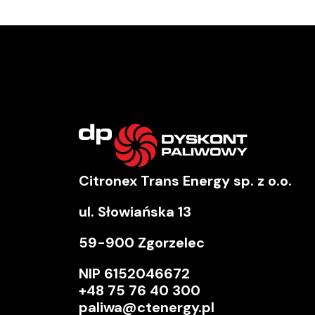
Citronex Trans Energy sp. z o.o.
ul. Słowiańska 13
59-900 Zgorzelec
NIP
6152046672
+48 75 76 40 300
paliwa@ctenergy.pl