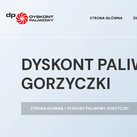
STRONA GŁÓWNA
D
DYSKONT PAL
GORZYCZKI
STRONA GŁÓWNA
»
DYSKONT PALIWOWY GORZYCZKI