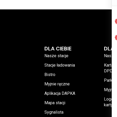
DLA CIEBIE
DLA 
Nasze stacje
Nasze 
Stacje ładowania
Karta 
DPDRI
Bistro
Parking
Myjnie ręczne
Myjnie
Aplikacja DAPKA
Logowa
Mapa stacji
karty 
Sygnalista