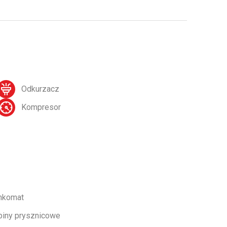
Odkurzacz
Kompresor
nkomat
biny prysznicowe