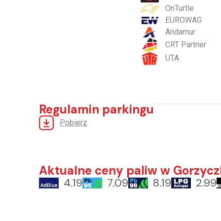
OnTurtle
EUROWAG
Andamur
CRT Partner
UTA
Regulamin parkingu
Pobierz
Aktualne ceny paliw w Gorzycz
4.19
7.09
8.19
2.99