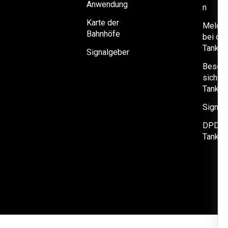
Anwendung
n
Karte der
Melden
Bahnhöfe
bei der
Tankka
Signalgeber
Besorg
sich ei
Tankka
Signal
DPDRI
Tankka