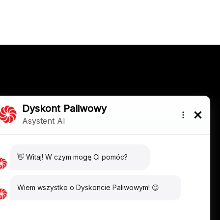
ÜBER UNS
ERNEHMEN
Über die Marke
DP-Station
nen
Geschichte
nangebot
Kariera
rkplätze
Datenkontrolleur
Datenschutz und
egscheibe