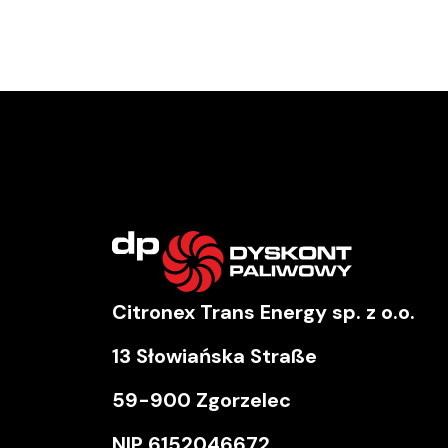
Citronex Trans Energy sp. z o.o.
13 Słowiańska Straße
59-900 Zgorzelec
NIP
6152046672