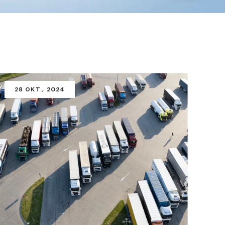
28
OKT.
, 2024