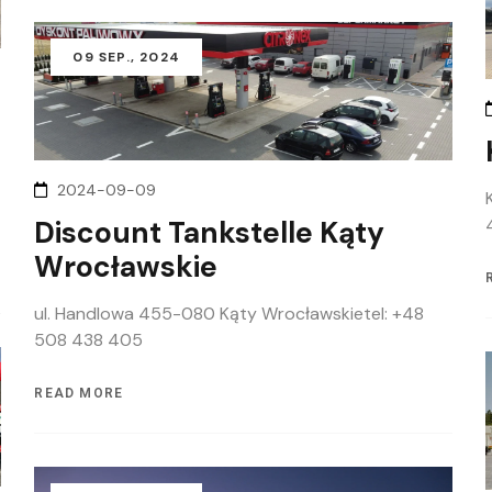
09
SEP.
, 2024
2024-09-09
Discount Tankstelle Kąty
Wrocławskie
ul. Handlowa 455-080 Kąty Wrocławskietel: +48
508 438 405
READ MORE