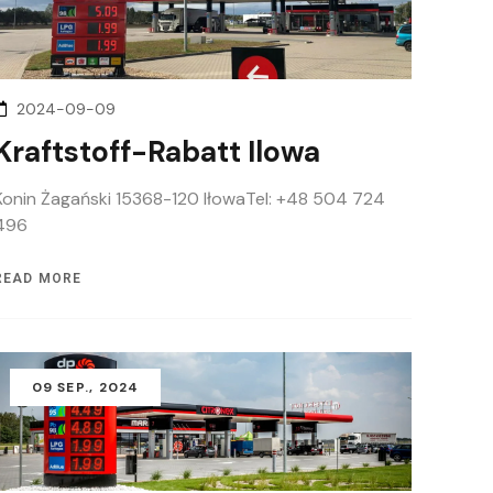
2024-09-09
Kraftstoff-Rabatt Ilowa
Konin Żagański 15368-120 IłowaTel: +48 504 724
496
READ MORE
09
SEP.
, 2024