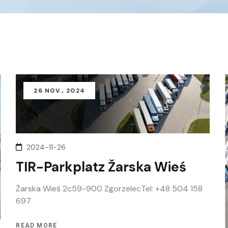
26
NOV.
, 2024
2024-11-26
TIR-Parkplatz Žarska Wieś
Żarska Wieś 2c59-900 ZgorzelecTel: +48 504 158
697
READ MORE