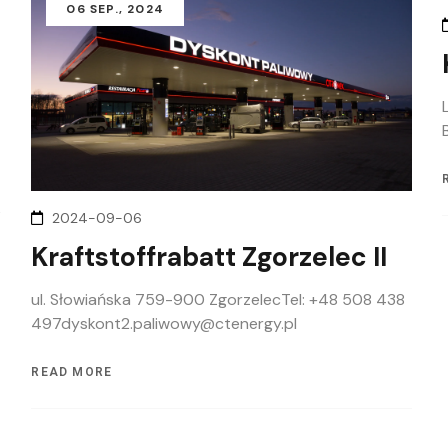
06
SEP.
, 2024
2024-09-06
Kraftstoffrabatt Zgorzelec II
ul. Słowiańska 759-900 ZgorzelecTel: +48 508 438
497dyskont2.paliwowy@ctenergy.pl
READ MORE