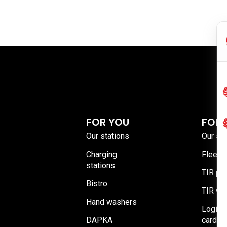
FOR YOU
FOR 
Our stations
Our sta
Charging
Fleet o
stations
TIR par
Bistro
TIR wa
Hand washers
Login t
DAPKA
card