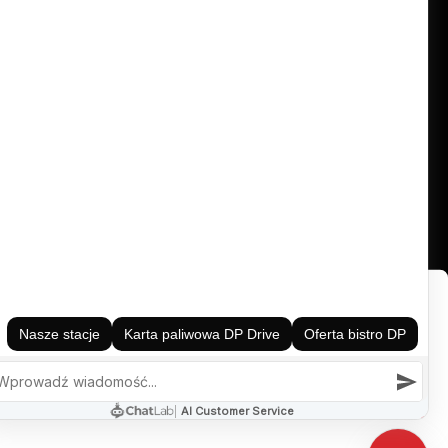
cookies policy
uel card
man
E fuel
Zezwól na wszystkie
społecznościowe
dostępniamy
Odmowa
nformacje z