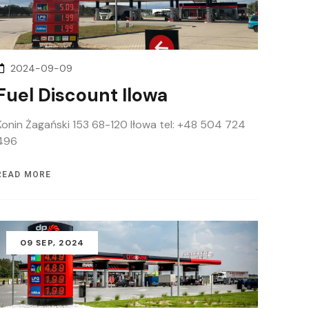
2024-09-09
Fuel Discount Ilowa
Konin Żagański 153 68-120 Iłowa tel: +48 504 724
496
READ MORE
09
SEP
, 2024