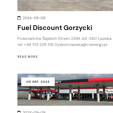
2024-09-09
Fuel Discount Gorzycki
Powstańców Śląskich Street 239A 44-340 Łaziska
tel: +48 513 239 316 Dyskont.laziska@ctenergy.pl
READ MORE
09
SEP
, 2024
2024-09-09