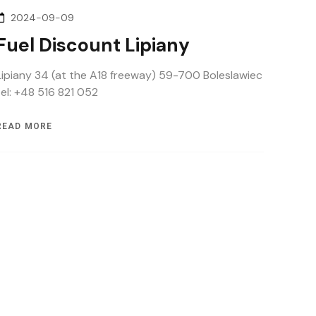
2024-09-09
Fuel Discount Lipiany
Lipiany 34 (at the A18 freeway) 59-700 Boleslawiec
tel: +48 516 821 052
READ MORE