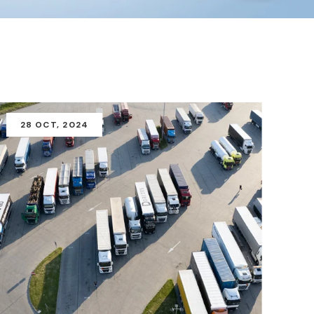
28
OCT
, 2024