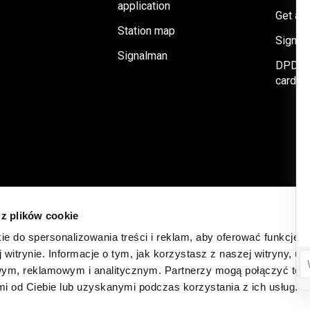
application
Get a f
Station map
Signal
Signalman
DPDRIV
card
 z plików cookie
ie do spersonalizowania treści i reklam, aby oferować funkcje 
 witrynie. Informacje o tym, jak korzystasz z naszej witryny, u
ym, reklamowym i analitycznym. Partnerzy mogą połączyć te i
 od Ciebie lub uzyskanymi podczas korzystania z ich usług.