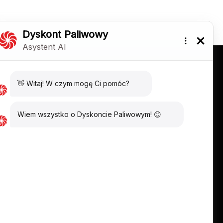
BUSINESS
ABOUT US
tions
About the brand
fferings
DP station
history
king lots
Kariera
shers
Data controller
o fuel
Privacy and