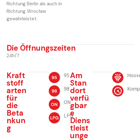
Richtung Berlin als auch in
Richtung Wrocław
gewährleistet.
Die Öffnungszeiten
24h/7
Kraft
Am
95
Hoov
stoff
Stan
arten
dort
98
Komp
für
verfü
ON
die
gbar
Beta
e
LPG
nkun
Diens
g
tleist
unge