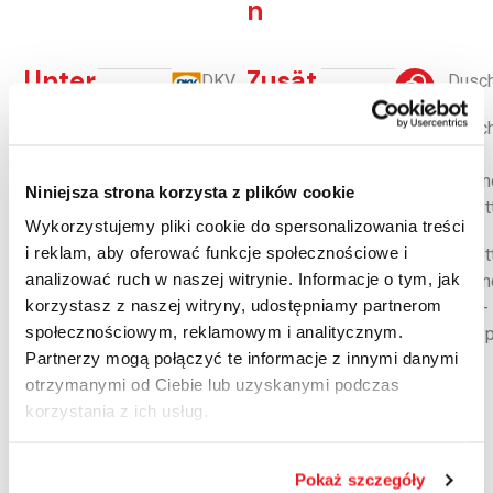
n
Unter
Zusät
DKV
Dusch
stütz
zlich
E100
te
e
Dusc
Kraftstof
Flott
Diens
für
f-Rabatt
enka
tleist
Behin
Niniejsza strona korzysta z plików cookie
OnTurtle
rten
unge
Toilet
Wykorzystujemy pliki cookie do spersonalizowania treści
n
EUROWA
G
i reklam, aby oferować funkcje społecznościowe i
Toilet
analizować ruch w naszej witrynie. Informacje o tym, jak
Behin
Andamur
korzystasz z naszej witryny, udostępniamy partnerom
WiFi-
CRT-
społecznościowym, reklamowym i analitycznym.
Hotsp
Partner
Partnerzy mogą połączyć te informacje z innymi danymi
IDS
otrzymanymi od Ciebie lub uzyskanymi podczas
UTA
korzystania z ich usług.
Pokaż szczegóły
Parkhausordnung