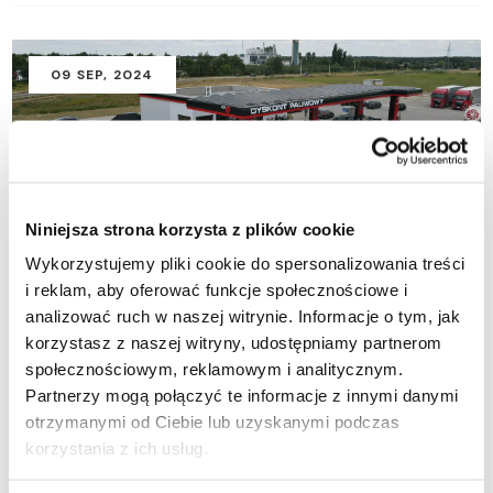
09
SEP
, 2024
2024-09-09
Niniejsza strona korzysta z plików cookie
Fuel Discount Ostrów Wielkopolski
Wykorzystujemy pliki cookie do spersonalizowania treści
i reklam, aby oferować funkcje społecznościowe i
ul. Kaliska 109 63-400 Ostrów Wielkopolski tel: +48 797 067
analizować ruch w naszej witrynie. Informacje o tym, jak
004 Dyskont.ostrow@ctenergy.pl
korzystasz z naszej witryny, udostępniamy partnerom
społecznościowym, reklamowym i analitycznym.
READ MORE
Partnerzy mogą połączyć te informacje z innymi danymi
otrzymanymi od Ciebie lub uzyskanymi podczas
korzystania z ich usług.