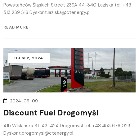
Powstańców Śląskich Street 239A 44-340 Łaziska tel: +48
513 239 316 Dyskont.laziska@ctenergy.pl
READ MORE
09
SEP
, 2024
2024-09-09
Discount Fuel Drogomyśl
41b Wislanska St. 43-424 Drogomysl tel: +48 453 676 023
Dyskont.drogomysl@ctenergy.pl