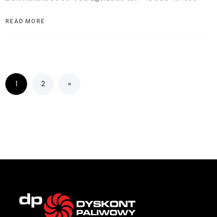
READ MORE
1
2
»