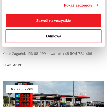
09
SEP
, 2024
Pokaż szczegóły
Zezwól na wszystkie
2024-09-09
Odmowa
Fuel Discount Ilowa
Konin Żagański 153 68-120 Iłowa tel: +48 504 724 496
READ MORE
09
SEP
, 2024