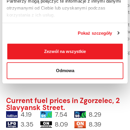
Partnerzy mogą połączyć te informacje z innymi danymi
G
disab
otrzymanymi od Ciebie lub uzyskanymi podczas
CRT
Toile
korzystania z ich usług.
Partner
Toilet
for th
Pokaż szczegóły
disab
WiFi
Zezwól na wszystkie
HotS
Parking lot regulations
Odmowa
Download
Current fuel prices in Zgorzelec, 2
Slavyansk Street.
4.19
7.54
8.29
3.35
8.09
8.39