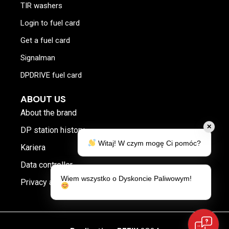
TIR washers
Login to fuel card
Get a fuel card
Signalman
DPDRIVE fuel card
ABOUT US
About the brand
✕
DP station history
Witaj! W czym mogę Ci pomóc?
Kariera
Data controller
Wiem wszystko o Dyskoncie Paliwowym!
Privacy and cookies policy