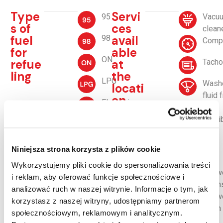
Type
Servi
95
Vacu
s of
ces
clean
fuel
avail
98
Comp
for
able
ON
refue
at
Tacho
ling
the
LPG
Wash
locati
fluid 
on
Electrician
the
distri
Supp
Addit
Niniejsza strona korzysta z plików cookie
Andamur
ATM
orted
ional
Wykorzystujemy pliki cookie do spersonalizowania treści
DKV
fleet
servi
Show
i reklam, aby oferować funkcje społecznościowe i
Fuel
cards
ces
cabin
analizować ruch w naszej witrynie. Informacje o tym, jak
Discount
Show
korzystasz z naszej witryny, udostępniamy partnerom
E100
cabin 
społecznościowym, reklamowym i analitycznym.
the
EUROWA