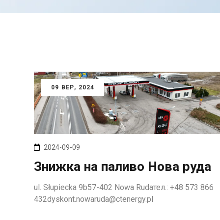
09
ВЕР
, 2024
2024-09-09
Знижка на паливо Нова руда
ul. Słupiecka 9b57-402 Nowa Rudaтел.: +48 573 866
432dyskont.nowaruda@ctenergy.pl