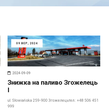
09
ВЕР
, 2024
2024-09-09
Знижка на паливо Згожелець
I
ul. Słowiańska 259-900 Згожелецьтел.: +48 506 451
999