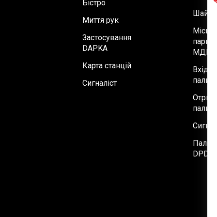
Бістро
Шайби
Миття рук
Місця 
Застосування
парку
DAPKA
МДП
Карта станцій
Вхід н
паливн
Сигналіст
Отрим
паливн
Сигнал
Палив
DPDRI