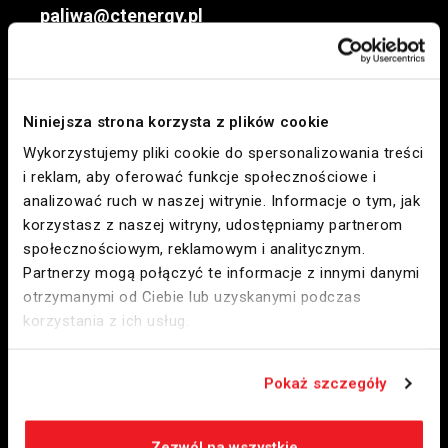
paliwa@ctenergy.pl
ДЛЯ ТЕБЕ.
Niniejsza strona korzysta z plików cookie
Наші станції
Wykorzystujemy pliki cookie do spersonalizowania treści
i reklam, aby oferować funkcje społecznościowe i
Зарядні станції
analizować ruch w naszej witrynie. Informacje o tym, jak
Бістро
korzystasz z naszej witryny, udostępniamy partnerom
społecznościowym, reklamowym i analitycznym.
Миття рук
Partnerzy mogą połączyć te informacje z innymi danymi
Застосування DAPKA
otrzymanymi od Ciebie lub uzyskanymi podczas
Карта станцій
korzystania z ich usług.
Сигналіст
Pokaż szczegóły
ДЛЯ БІЗНЕСУ
Наші станції
Zezwól na wszystkie