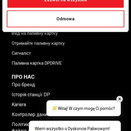
Пропозиція автопарку
Шайби TIR
Odmowa
Місця для паркування МДП
Вхід на паливну картку
Отримайте паливну картку
Сигналіст
Паливна картка DPDRIVE
ПРО НАС
Про бренд
Історія станції DP
✕
Kariera
Witaj! W czym mogę Ci pomóc?
Контролер даних
Політика конфіденційності та використання
Wiem wszystko o Dyskoncie Paliwowym!
файлів cookie