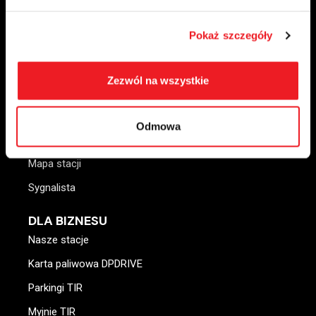
DLA CIEBIE
Pokaż szczegóły
Nasze stacje
Stacje ładowania
Zezwól na wszystkie
Bistro
Myjnie ręczne
Odmowa
Aplikacja DAPKA
Mapa stacji
Sygnalista
DLA BIZNESU
Nasze stacje
Karta paliwowa DPDRIVE
Parkingi TIR
Myjnie TIR