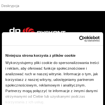
Deskrypcja
Citronex Trans Energy sp. z o.o.
Niniejsza strona korzysta z plików cookie
ul. Słowiańska 13
Wykorzystujemy pliki cookie do spersonalizowania treści
59-900 Zgorzelec
i reklam, aby oferować funkcje społecznościowe i
analizować ruch w naszej witrynie. Informacje o tym, jak
NIP
6152046672
korzystasz z naszej witryny, udostępniamy partnerom
+48 75 76 40 300
społecznościowym, reklamowym i analitycznym.
paliwa@ctenergy.pl
Partnerzy mogą połączyć te informacje z innymi danymi
otrzymanymi od Ciebie lub uzyskanymi podczas
korzystania z ich usług.