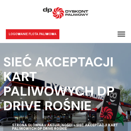
LOGOWANIE FLOTA PALIWOWA
SIEĆ AKCEPTACJI
KART
PALIWOWYCH DP
DRIVE ROŚNIE
STRONA GŁÓWNA
»
AKTUALNOŚCI
»
SIEĆ AKCEPTACJI KART
PALIWOWYCH DP DRIVE ROŚNIE