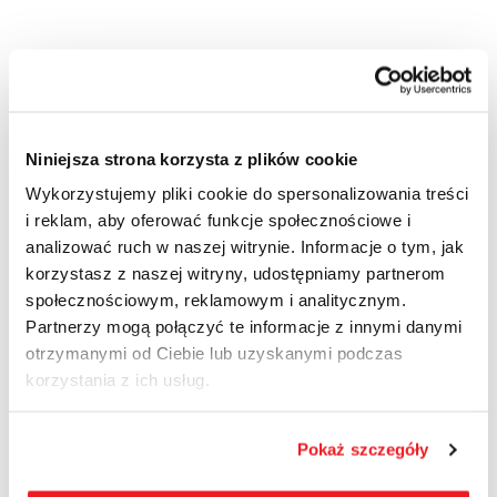
Posted in
Media I Komunikaty Prasowe
Niniejsza strona korzysta z plików cookie
Wykorzystujemy pliki cookie do spersonalizowania treści
Automatyczna stacja TIR dla flot 
i reklam, aby oferować funkcje społecznościowe i
transportowych
analizować ruch w naszej witrynie. Informacje o tym, jak
korzystasz z naszej witryny, udostępniamy partnerom
społecznościowym, reklamowym i analitycznym.
Partnerzy mogą połączyć te informacje z innymi danymi
Co oznaczają “kody” na oponach? 
otrzymanymi od Ciebie lub uzyskanymi podczas
Praktyczny przewodnik dla kierowców
korzystania z ich usług.
Pokaż szczegóły