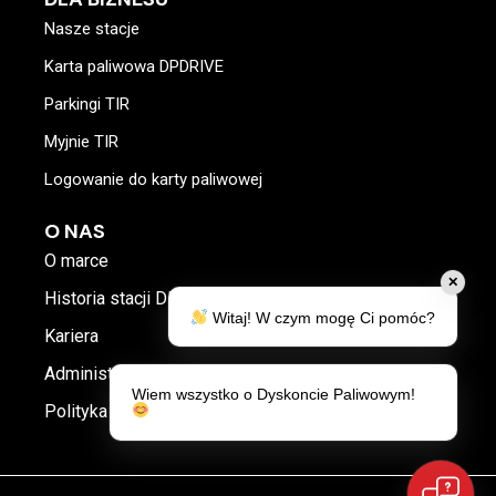
Nasze stacje
Karta paliwowa DPDRIVE
Parkingi TIR
Myjnie TIR
Logowanie do karty paliwowej
O NAS
O marce
✕
Historia stacji DP
Witaj! W czym mogę Ci pomóc?
Kariera
Administrator danych
Wiem wszystko o Dyskoncie Paliwowym!
Polityka prywatności i plików cookies