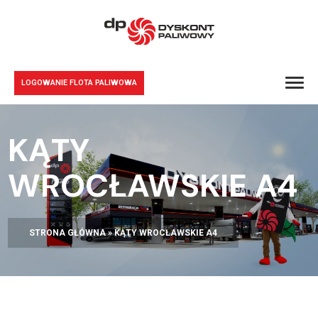
LOGOWANIE FLOTA PALIWOWA
KĄTY
WROCŁAWSKIE A4
STRONA GŁÓWNA
»
KĄTY WROCŁAWSKIE A4