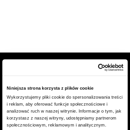
Niniejsza strona korzysta z plików cookie
Citronex Trans Energy sp. z o.o.
Wykorzystujemy pliki cookie do spersonalizowania treści
i reklam, aby oferować funkcje społecznościowe i
ul. Słowiańska 13
analizować ruch w naszej witrynie. Informacje o tym, jak
korzystasz z naszej witryny, udostępniamy partnerom
59-900 Zgorzelec
społecznościowym, reklamowym i analitycznym.