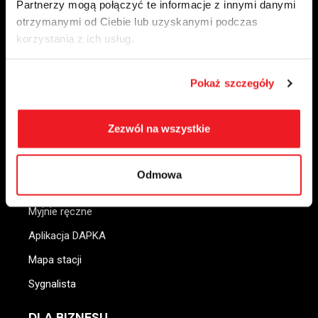
Partnerzy mogą połączyć te informacje z innymi danymi
NIP
6152046672
otrzymanymi od Ciebie lub uzyskanymi podczas
+48 75 76 40 300
korzystania z ich usług.
paliwa@ctenergy.pl
Pokaż szczegóły
DLA CIEBIE
Zezwól na wszystkie
Nasze stacje
Stacje ładowania
Odmowa
Bistro
Myjnie ręczne
Aplikacja DAPKA
Mapa stacji
Sygnalista
DLA BIZNESU