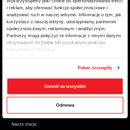
Wykorzystujemy pliki cookie do spersonalizowania treści
i reklam, aby oferować funkcje społecznościowe i
analizować ruch w naszej witrynie. Informacje o tym, jak
korzystasz z naszej witryny, udostępniamy partnerom
społecznościowym, reklamowym i analitycznym.
Citronex Trans Energy sp. z o.o.
Partnerzy mogą połączyć te informacje z innymi danymi
otrzymanymi od Ciebie lub uzyskanymi podczas
ul. Słowiańska 13
korzystania z ich usług.
59-900 Zgorzelec
Pokaż szczegóły
NIP
6152046672
+48 75 76 40 300
paliwa@ctenergy.pl
Zezwól na wszystkie
Odmowa
DLA CIEBIE
Nasze stacje