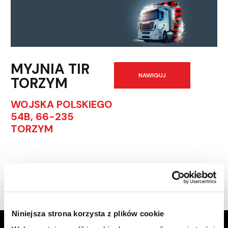
MYJNIA TIR
NAWIGUJ
TORZYM
WOJSKA POLSKIEGO
54B, 66-235
TORZYM
Godziny otwarcia
24h/7
Niniejsza strona korzysta z plików cookie