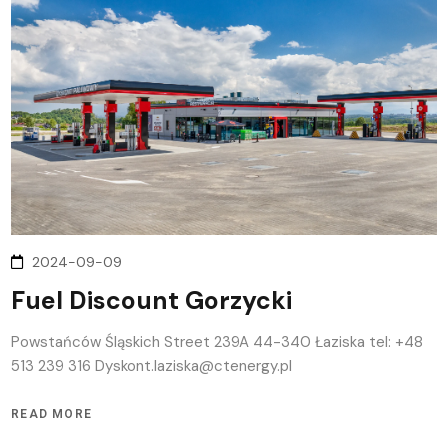
2024-09-09
Fuel Discount Gorzycki
Powstańców Śląskich Street 239A 44-340 Łaziska tel: +48
513 239 316 Dyskont.laziska@ctenergy.pl
READ MORE