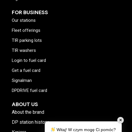
FOR BUSINESS
Our stations
Fleet offerings
TIR parking lots
TIR washers
Login to fuel card
Get a fuel card
Signalman
DPDRIVE fuel card
ABOUT US
About the brand
✕
DP station history
Witaj! W czym mogę Ci pomóc?