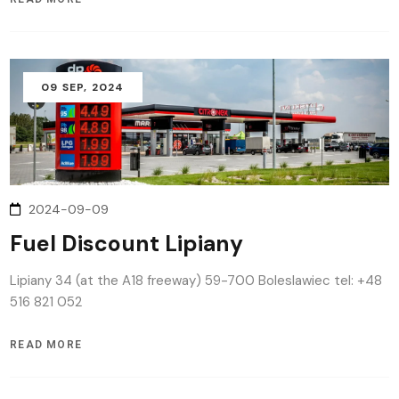
09
SEP
, 2024
2024-09-09
Fuel Discount Lipiany
Lipiany 34 (at the A18 freeway) 59-700 Boleslawiec tel: +48
516 821 052
READ MORE