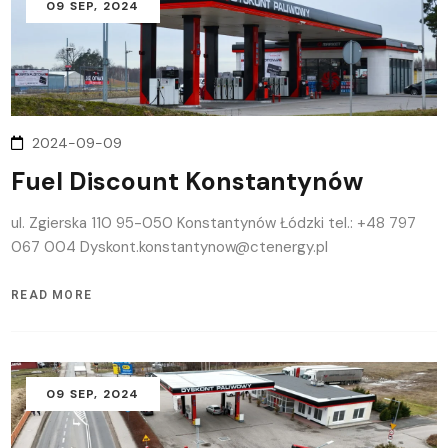
09
SEP
, 2024
2024-09-09
Fuel Discount Konstantynów
ul. Zgierska 110 95-050 Konstantynów Łódzki tel.: +48 797
067 004 Dyskont.konstantynow@ctenergy.pl
READ MORE
09
SEP
, 2024