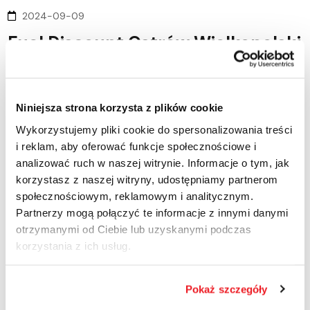
2024-09-09
Fuel Discount Ostrów Wielkopolski
ul. Kaliska 109 63-400 Ostrów Wielkopolski tel: +48 797 067
004 Dyskont.ostrow@ctenergy.pl
Niniejsza strona korzysta z plików cookie
READ MORE
Wykorzystujemy pliki cookie do spersonalizowania treści
i reklam, aby oferować funkcje społecznościowe i
analizować ruch w naszej witrynie. Informacje o tym, jak
korzystasz z naszej witryny, udostępniamy partnerom
09
SEP
, 2024
społecznościowym, reklamowym i analitycznym.
Partnerzy mogą połączyć te informacje z innymi danymi
otrzymanymi od Ciebie lub uzyskanymi podczas
korzystania z ich usług.
2024-09-09
Pokaż szczegóły