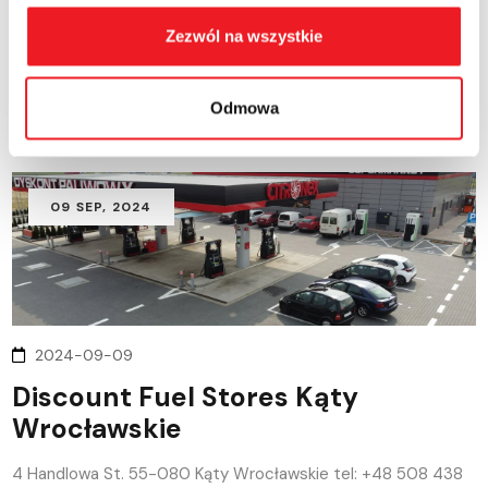
Fuel Discount Ilowa
Zezwól na wszystkie
Konin Żagański 153 68-120 Iłowa tel: +48 504 724 496
READ MORE
Odmowa
09
SEP
, 2024
2024-09-09
Discount Fuel Stores Kąty
Wrocławskie
4 Handlowa St. 55-080 Kąty Wrocławskie tel: +48 508 438