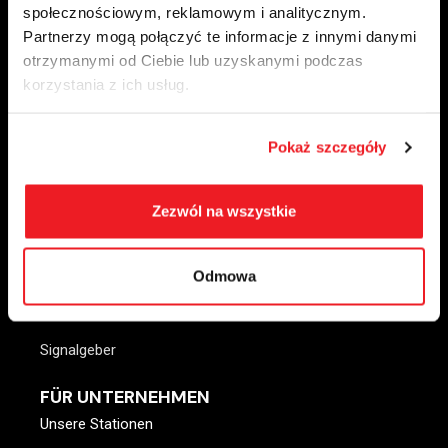
paliwa@ctenergy.pl
społecznościowym, reklamowym i analitycznym.
Partnerzy mogą połączyć te informacje z innymi danymi
otrzymanymi od Ciebie lub uzyskanymi podczas
korzystania z ich usług.
FÜR SIE
Unsere Stationen
Pokaż szczegóły
Ladestationen
Zezwól na wszystkie
Bistro
Hand wäscht
Odmowa
DAPKA-Anwendung
Karte der Bahnhöfe
Signalgeber
FÜR UNTERNEHMEN
Unsere Stationen