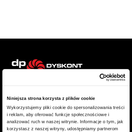
Citronex Trans Energy sp. z o.o.
13 Słowiańska Straße
Niniejsza strona korzysta z plików cookie
Wykorzystujemy pliki cookie do spersonalizowania treści
59-900 Zgorzelec
i reklam, aby oferować funkcje społecznościowe i
NIP
6152046672
analizować ruch w naszej witrynie. Informacje o tym, jak
+48 75 76 40 300
korzystasz z naszej witryny, udostępniamy partnerom