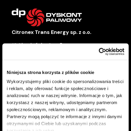
Citronex Trans Energy sp. z o.o.
13 Słowiańska Straße
59-900 Zgorzelec
NIP
6152046672
Niniejsza strona korzysta z plików cookie
+48 75 76 40 300
Wykorzystujemy pliki cookie do spersonalizowania treści
paliwa@ctenergy.pl
i reklam, aby oferować funkcje społecznościowe i
analizować ruch w naszej witrynie. Informacje o tym, jak
korzystasz z naszej witryny, udostępniamy partnerom
społecznościowym, reklamowym i analitycznym.
FÜR SIE
Partnerzy mogą połączyć te informacje z innymi danymi
Unsere Stationen
otrzymanymi od Ciebie lub uzyskanymi podczas
korzystania z ich usług.