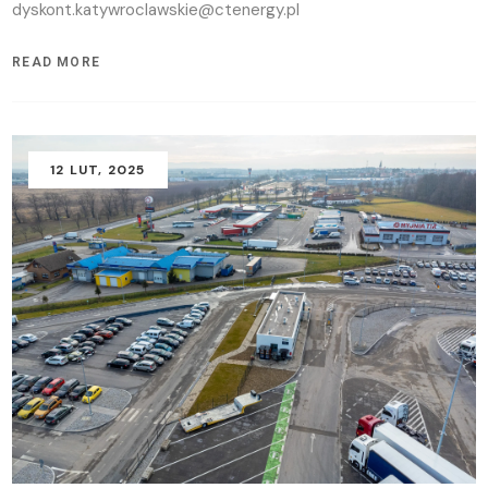
dyskont.katywroclawskie@ctenergy.pl
READ MORE
12
LUT
, 2025