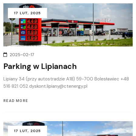
17
LUT
, 2025
2025-02-17
Parking w Lipianach
Lipiany 34 (przy autostradzie A18) 59-700 Bolesławiec +48
516 821 052 dyskont.lipiany@ctenergy.pl
READ MORE
17
LUT
, 2025