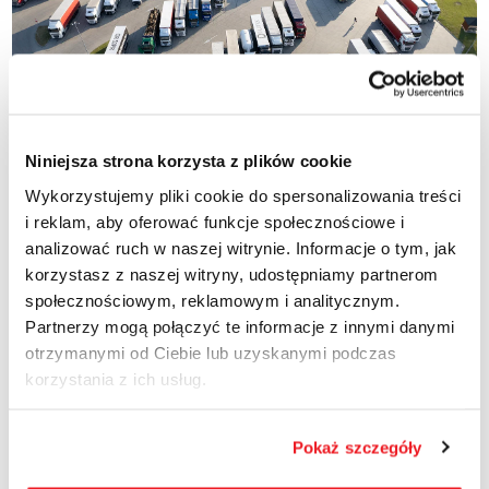
Niniejsza strona korzysta z plików cookie
Wykorzystujemy pliki cookie do spersonalizowania treści
i reklam, aby oferować funkcje społecznościowe i
analizować ruch w naszej witrynie. Informacje o tym, jak
korzystasz z naszej witryny, udostępniamy partnerom
2025-02-12
społecznościowym, reklamowym i analitycznym.
Parking w Kopytkowie
Partnerzy mogą połączyć te informacje z innymi danymi
otrzymanymi od Ciebie lub uzyskanymi podczas
Kopytkowo 48 83-230 Smętowo Graniczne +48 728 113 388
korzystania z ich usług.
dyskont.portkopytkowo@ctenergy.pl
READ MORE
Pokaż szczegóły