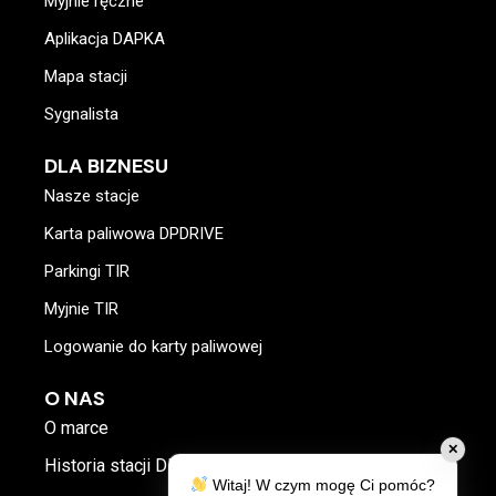
Myjnie ręczne
Aplikacja DAPKA
Mapa stacji
Sygnalista
DLA BIZNESU
Nasze stacje
Karta paliwowa DPDRIVE
Parkingi TIR
Myjnie TIR
Logowanie do karty paliwowej
O NAS
O marce
✕
Historia stacji DP
Witaj! W czym mogę Ci pomóc?