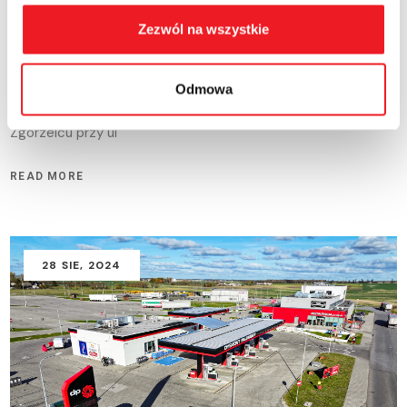
Nowe paliwo DIESEL ZERO –
Zezwól na wszystkie
Słowiańska 7
Z radością informujemy o wprowadzeniu nowego paliwa –
Odmowa
Diesel B ZERO, dostępnego wyłącznie na naszej stacji w
Zgorzelcu przy ul
READ MORE
28
SIE
, 2024