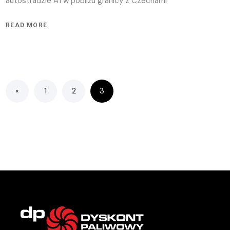
autostradzie A1 w pobliżu granicy z Czechami
READ MORE
«
1
2
3