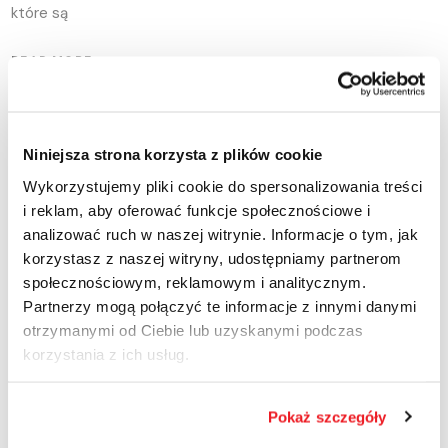
które są
READ MORE
Niniejsza strona korzysta z plików cookie
26
LIS
, 2024
Wykorzystujemy pliki cookie do spersonalizowania treści
i reklam, aby oferować funkcje społecznościowe i
analizować ruch w naszej witrynie. Informacje o tym, jak
korzystasz z naszej witryny, udostępniamy partnerom
społecznościowym, reklamowym i analitycznym.
Partnerzy mogą połączyć te informacje z innymi danymi
otrzymanymi od Ciebie lub uzyskanymi podczas
korzystania z ich usług.
Pokaż szczegóły
2024-11-26
Media I Komunikaty Prasowe