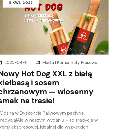
11
KWI
, 2025
2025-04-11
Media I Komunikaty Prasowe
Nowy Hot Dog XXL z białą
kiełbasą i sosem
chrzanowym — wiosenny
smak na trasie!
Wiosna w Dyskoncie Paliwowym pachnie…
tradycją!Ale w naszym wydaniu – to tradycja w
wersji ekspresowej, idealnej dla wszystkich