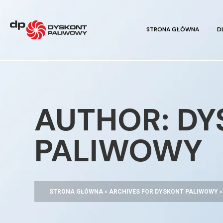
STRONA GŁÓWNA
D
AUTHOR: D
PALIWOWY
STRONA GŁÓWNA
»
ARCHIVES FOR DYSKONT PALIWOWY