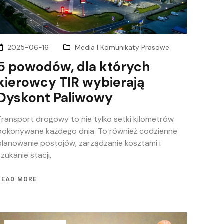
2025-06-16
Media I Komunikaty Prasowe
5 powodów, dla których
kierowcy TIR wybierają
Dyskont Paliwowy
Transport drogowy to nie tylko setki kilometrów
pokonywane każdego dnia. To również codzienne
planowanie postojów, zarządzanie kosztami i
szukanie stacji,
READ MORE