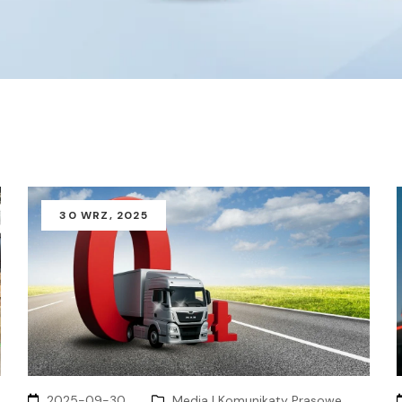
30
WRZ
, 2025
2025-09-30
Media I Komunikaty Prasowe