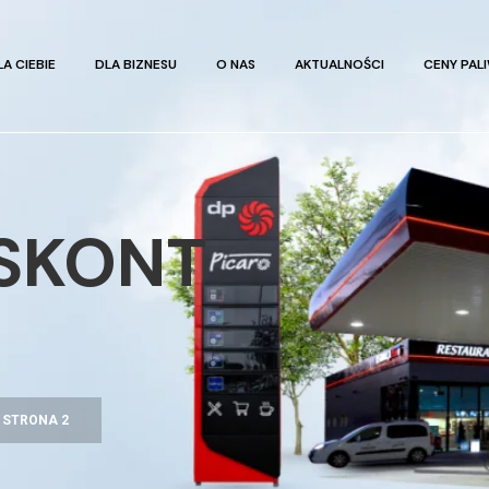
LA CIEBIE
DLA BIZNESU
O NAS
AKTUALNOŚCI
CENY PAL
YSKONT
»
STRONA 2