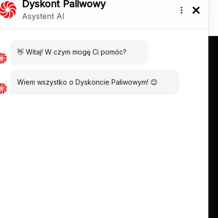
BIZNESU
O NAS
stacje
O marce
paliwowa
Historia stacji
VE
DP
i TIR
Kariera
 TIR
Administrator
danych
nie do
paliwowej
Polityka