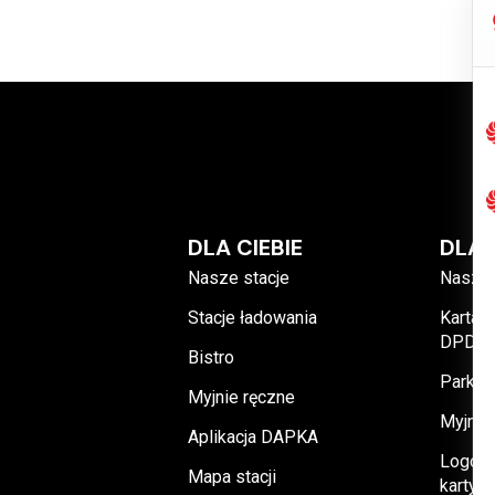
DLA CIEBIE
DLA 
Nasze stacje
Nasze 
Stacje ładowania
Karta 
DPDRI
Bistro
Parking
Myjnie ręczne
Myjnie
Aplikacja DAPKA
Logowa
Mapa stacji
karty 