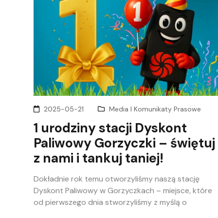
2025-05-21
Media I Komunikaty Prasowe
1 urodziny stacji Dyskont
Paliwowy Gorzyczki – świętuj
z nami i tankuj taniej!
Dokładnie rok temu otworzyliśmy naszą stację
Dyskont Paliwowy w Gorzyczkach – miejsce, które
od pierwszego dnia stworzyliśmy z myślą o