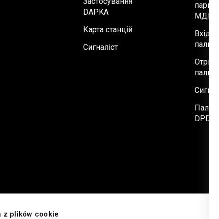
Застосування
парку
DAPKA
МДП
Карта станцій
Вхід н
паливн
Сигналіст
Отрим
паливн
Сигнал
Палив
DPDRI
a z plików cookie