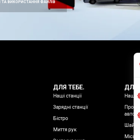
 ТА ВИКОРИСТАННЯ ФАЙЛІВ
ДЛЯ ТЕБЕ.
ДЛЯ 
Наші станції
Наші с
Зарядні станції
Пропо
автоп
Бістро
Шайби
Миття рук
Місця 