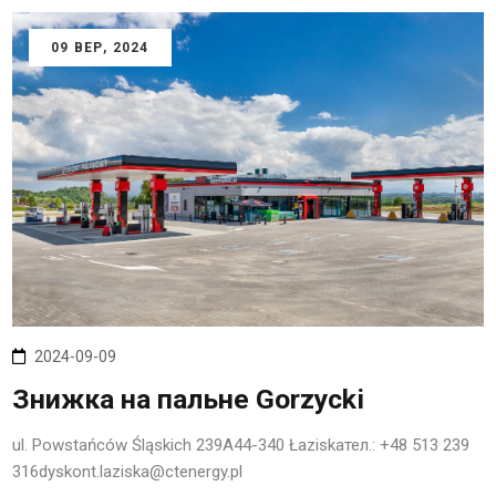
09
ВЕР
, 2024
2024-09-09
Знижка на пальне Gorzycki
ul. Powstańców Śląskich 239A44-340 Łaziskaтел.: +48 513 239
316dyskont.laziska@ctenergy.pl