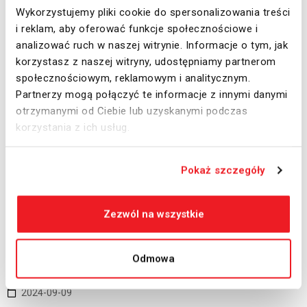
Wykorzystujemy pliki cookie do spersonalizowania treści
2024-09-09
i reklam, aby oferować funkcje społecznościowe i
analizować ruch w naszej witrynie. Informacje o tym, jak
Знижка на пальне Липляни
korzystasz z naszej witryny, udostępniamy partnerom
społecznościowym, reklamowym i analitycznym.
Lipiany 34 (біля автостради A18)59-700 Bolesławiecтел.: +48
Partnerzy mogą połączyć te informacje z innymi danymi
516 821 052
otrzymanymi od Ciebie lub uzyskanymi podczas
korzystania z ich usług.
READ MORE
Pokaż szczegóły
09
ВЕР
, 2024
Zezwól na wszystkie
Odmowa
2024-09-09