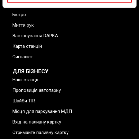
Зарядні станції
Бістро
Миття рук
Застосування DAPKA
Карта станцій
Сигналіст
ДЛЯ БІЗНЕСУ
Наші станції
Пропозиція автопарку
Шайби TIR
Місця для паркування МДП
Вхід на паливну картку
Отримайте паливну картку