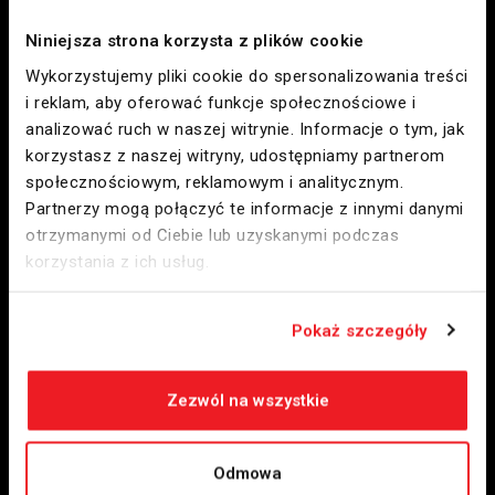
Niniejsza strona korzysta z plików cookie
Wykorzystujemy pliki cookie do spersonalizowania treści
i reklam, aby oferować funkcje społecznościowe i
Citronex Trans Energy sp. z o.o.
analizować ruch w naszej witrynie. Informacje o tym, jak
korzystasz z naszej witryny, udostępniamy partnerom
ul. Слов’янська 13
społecznościowym, reklamowym i analitycznym.
Partnerzy mogą połączyć te informacje z innymi danymi
59-900 Згожелець
otrzymanymi od Ciebie lub uzyskanymi podczas
korzystania z ich usług.
NIP
6152046672
+48 75 76 40 300
paliwa@ctenergy.pl
Pokaż szczegóły
Zezwól na wszystkie
ДЛЯ ТЕБЕ.
Наші станції
Odmowa