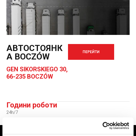
АВТОСТОЯНК
ПЕРЕЙТИ
А BOCZÓW
GEN SIKORSKIEGO 30,
66-235 BOCZÓW
Години роботи
24h/7